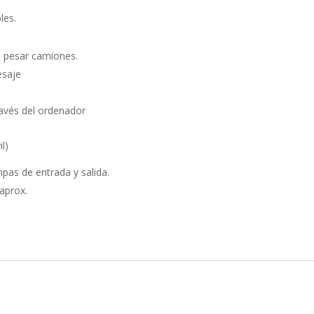
les.
e pesar camiones.
esaje
ravés del ordenador
il)
pas de entrada y salida.
aprox.