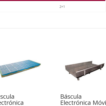
2×1
scula
Báscula
ectrónica
Electrónica Móvi